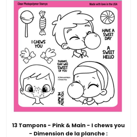
13 Tampons - Pink & Main - I chews you
- Dimension de la planche :