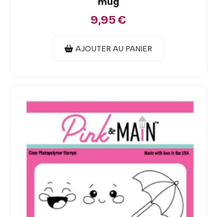
mug
9,95
€
AJOUTER AU PANIER