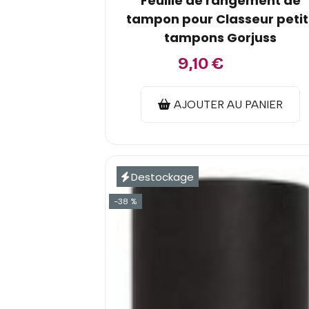
Feuille de rangement de
tampon pour Classeur petit
tampons Gorjuss
9,10
€
11,95
€
AJOUTER AU PANIER
Destockage
-38 %