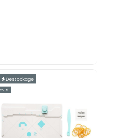
Destockage
-29 %