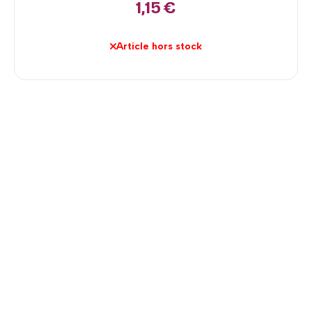
1,15
€
Article hors stock