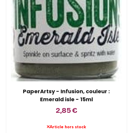
PaperArtsy - Infusion, couleur :
Emerald isle - 15ml
2,85
€
Article hors stock