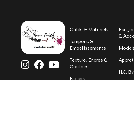
Outils & Matériels
Rangem
& Acce
Tampons &
Embellissements
Model
Texture, Encres &
Appret



Couleurs
H.C. By
Papiers
Coloriages, Albums
& Project Life