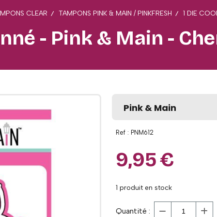
AMPONS CLEAR
TAMPONS PINK & MAIN / PINKFRESH
1 DIE CO
onné - Pink & Main - Ch
Pink & Main
Ref :
PNM612
9,95
€
1
produit en stock
Quantité :