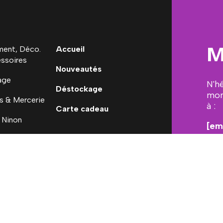
M
ent, Déco.
Accueil
ssoires
Nouveautés
age
N'h
Déstockage
mon
s & Mercerie
à :
Carte cadeau
 Ninon
[em