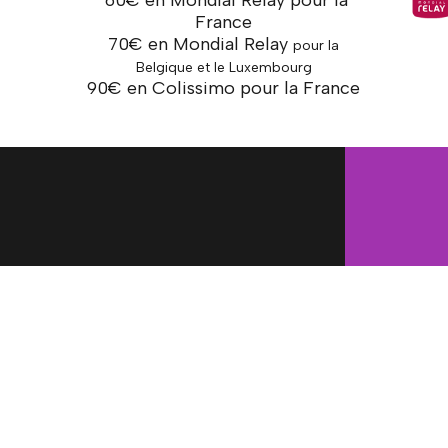
France
70€ en Mondial Relay
pour la
Belgique et le Luxembourg
90€ en Colissimo pour la France
M
ent, Déco.
Accueil
ssoires
Nouveautés
age
N'h
Déstockage
mon
s & Mercerie
à :
Carte cadeau
 Ninon
[em