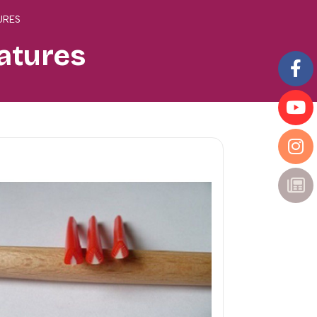
TURES
atures