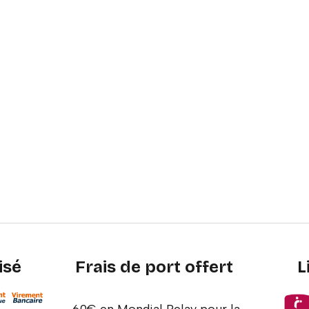
isé
Frais de port offert
L
60€ en Mondial Relay pour la