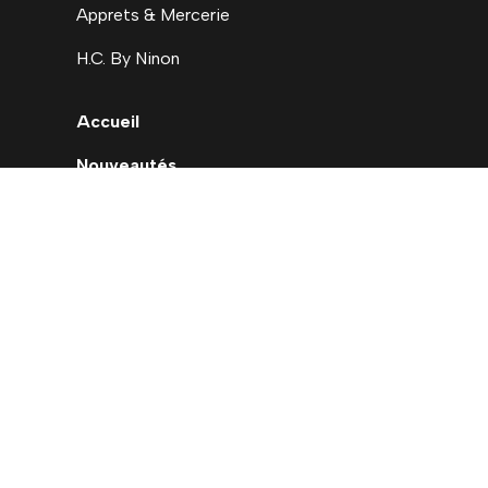
Apprets & Mercerie
H.C. By Ninon
Accueil
Nouveautés
Déstockage
Carte cadeau