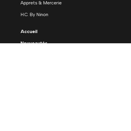
Apprets & Mercerie
H.C. By Ninon
Accueil
Nouveautés
Déstockage
Carte cadeau