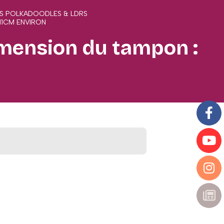
GS POLKADOODLES & LDRS
X11CM ENVIRON
imension du tampon :