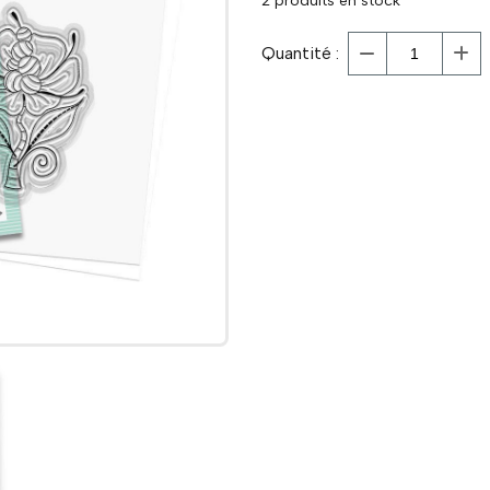
2
produits en stock
Quantité :