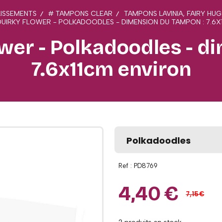
ISSEMENTS
# TAMPONS CLEAR
TAMPONS LAVINIA, FAIRY HU
QUIRKY FLOWER - POLKADOODLES - DIMENSION DU TAMPON : 7.6
ower - Polkadoodles - d
7.6x11cm environ
Polkadoodles
Ref :
PD8769
4,40
€
7,15
€