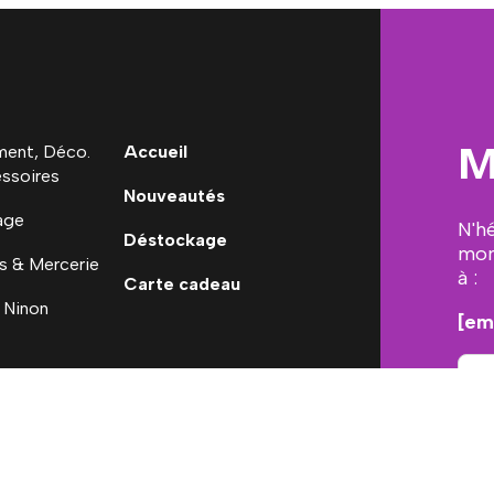
M
ent, Déco.
Accueil
ssoires
Nouveautés
age
N'h
Déstockage
mon
s & Mercerie
à :
Carte cadeau
 Ninon
[em