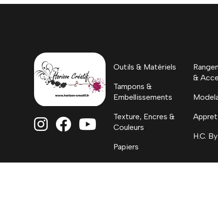
Outils & Matériels
Rangem
& Acce
Tampons &
Embellissements
Model
Texture, Encres &
Appret



Couleurs
H.C. By
Papiers
Coloriages, Albums
& Project Life