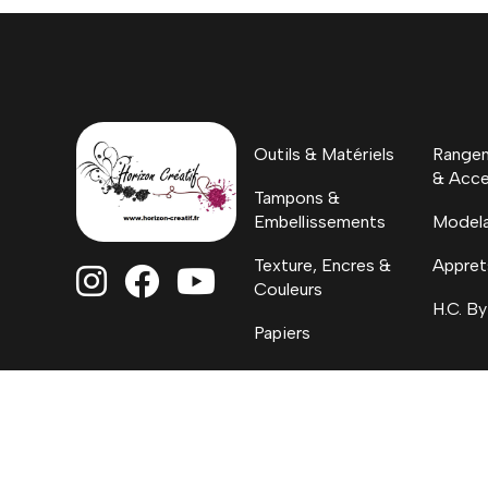
Outils & Matériels
Rangem
& Acce
Tampons &
Embellissements
Model
Texture, Encres &
Appret



Couleurs
H.C. By
Papiers
Coloriages, Albums
& Project Life