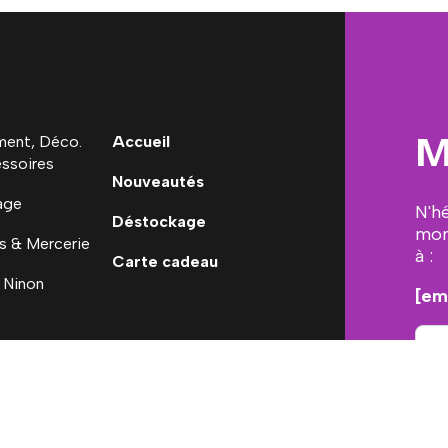
M
ent, Déco.
Accueil
ssoires
Nouveautés
age
N'h
Déstockage
mon
s & Mercerie
à :
Carte cadeau
 Ninon
[em