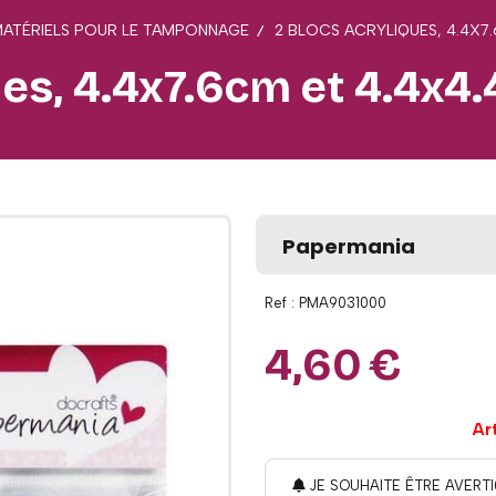
MATÉRIELS POUR LE TAMPONNAGE
2 BLOCS ACRYLIQUES, 4.4X7
ues, 4.4x7.6cm et 4.4x
Papermania
Ref :
PMA9031000
4,60
€
Ar
JE SOUHAITE ÊTRE AVERTI