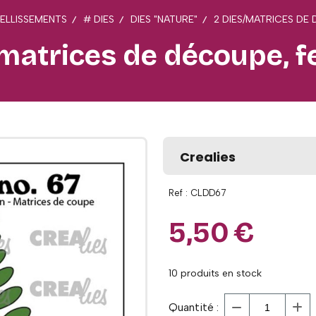
ELLISSEMENTS
# DIES
DIES "NATURE"
2 DIES/MATRICES DE
matrices de découpe, f
Crealies
Ref :
CLDD67
5,50
€
10
produits en stock
Quantité :