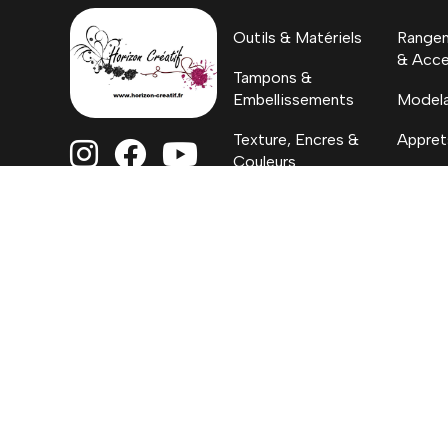
Outils & Matériels
Rangem
& Acce
Tampons &
Embellissements
Model
Texture, Encres &
Appret



Couleurs
H.C. By
Papiers
Coloriages, Albums
& Project Life
Mentions Lég