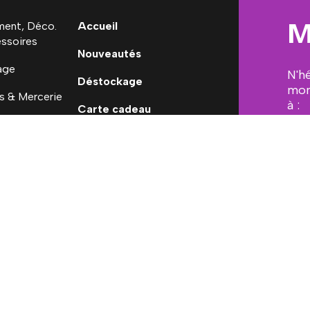
M
ent, Déco.
Accueil
ssoires
Nouveautés
age
N'h
Déstockage
mon
s & Mercerie
à :
Carte cadeau
 Ninon
[em
ales
Conditions générales de vente
Mon Compte
Mesure