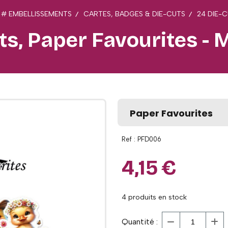
# EMBELLISSEMENTS
CARTES, BADGES & DIE-CUTS
24 DIE-C
ts, Paper Favourites - M
Paper Favourites
Ref :
PFD006
4,15
€
4
produits en stock
Quantité :