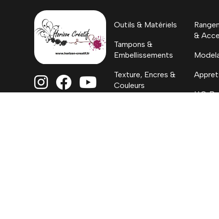
Outils & Matériels
Rangem
& Acce
Tampons &
Embellissements
Model
Texture, Encres &
Appret



Couleurs
H.C. By
Papiers
Coloriages, Albums
& Project Life