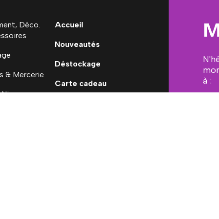
M
ent, Déco.
Accueil
ssoires
Nouveautés
age
N'h
Déstockage
mon
s & Mercerie
à :
Carte cadeau
 Ninon
[em