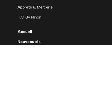
Apprets & Mercerie
H.C. By Ninon
Accueil
Nouveautés
Déstockage
Carte cadeau