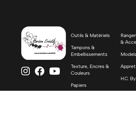
Outils & Matériels
Rangem
& Acce
Tampons &
Embellissements
Model
Texture, Encres &
Appret



Couleurs
H.C. By
Papiers
Coloriages, Albums
& Project Life