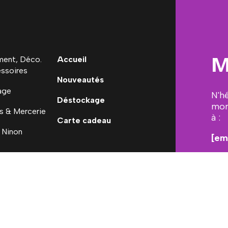
M
ent, Déco.
Accueil
ssoires
Nouveautés
age
N'h
Déstockage
mon
s & Mercerie
à :
Carte cadeau
 Ninon
[em