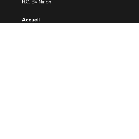
H.C. By Ninon
Accueil
Nouveautés
Déstockage
Carte cadeau