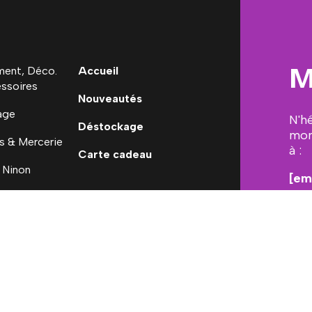
M
ent, Déco.
Accueil
ssoires
Nouveautés
age
N'h
Déstockage
mon
s & Mercerie
à :
Carte cadeau
 Ninon
[em