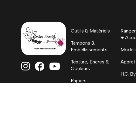
Outils & Matériels
Rangem
& Acce
Tampons &
Embellissements
Model
Texture, Encres &
Appret



Couleurs
H.C. By
Papiers
Coloriages, Albums
& Project Life