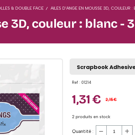
LLES & DOUBLE FACE
AILES D'ANGE EN MOUSSE 3D, COULEUR : 
 3D, couleur : blanc - 
Scrapbook Adhesiv
Ref :
01214
1,31
€
2,15
€
2
produits en stock
Quantité :