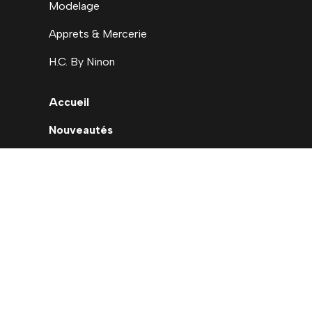
Modelage
Apprets & Mercerie
H.C. By Ninon
Accueil
Nouveautés
Déstockage
Carte cadeau