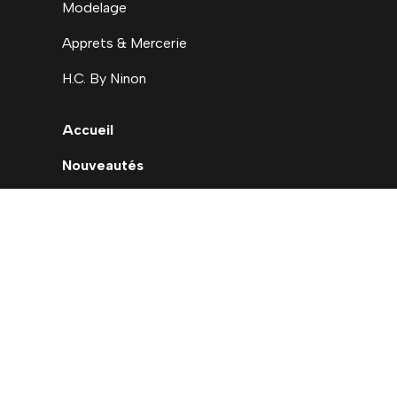
Modelage
Apprets & Mercerie
H.C. By Ninon
Accueil
Nouveautés
Déstockage
Carte cadeau