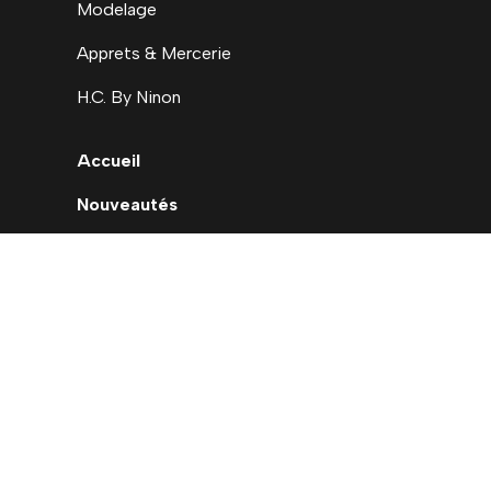
Modelage
Apprets & Mercerie
H.C. By Ninon
Accueil
Nouveautés
Déstockage
Carte cadeau