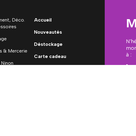
M
ent, Déco.
Accueil
ssoires
Nouveautés
age
N'h
Déstockage
mon
s & Mercerie
à :
Carte cadeau
 Ninon
[em