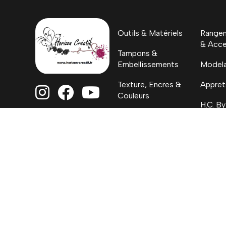
Outils & Matériels
Rangem
& Acce
Tampons &
Embellissements
Model
Texture, Encres &
Appret



Couleurs
H.C. By
Papiers
Coloriages, Albums
& Project Life