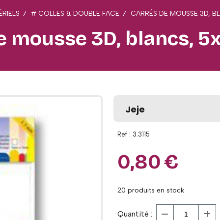
ÉRIELS
# COLLES & DOUBLE FACE
CARRÉS DE MOUSSE 3D, B
e mousse 3D, blancs, 
Jeje
Ref :
3.3115
0,80
€
20
produits en stock
Quantité :