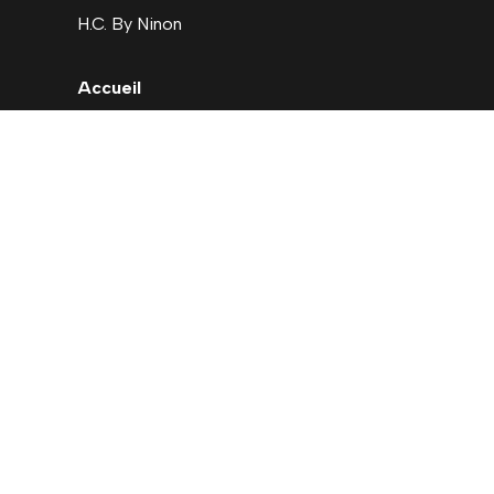
H.C. By Ninon
Accueil
Nouveautés
Déstockage
Carte cadeau