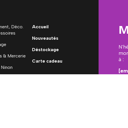
M
ent, Déco.
Accueil
ssoires
Nouveautés
age
N'h
Déstockage
mon
s & Mercerie
à :
Carte cadeau
 Ninon
[em