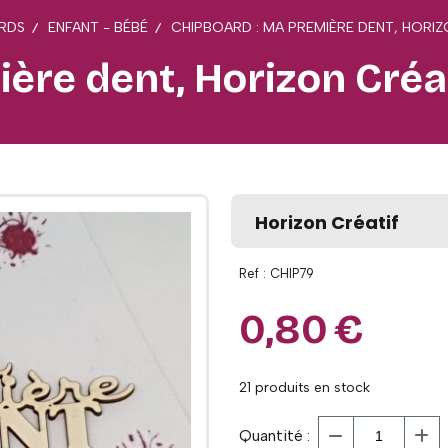
RDS
ENFANT - BÉBÉ
CHIPBOARD : MA PREMIÈRE DENT, HORIZO
re dent, Horizon Créati
Horizon Créatif
Ref :
CHIP79
0,80
€
21
produits en stock
Quantité :