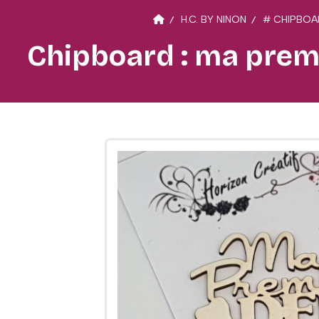
H.C. BY NINON
# CHIPBOA
Chipboard : ma premiè