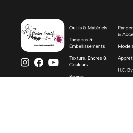
Outils & Matériels
Rangem
& Acce
Tampons &
Embellissements
Model
Texture, Encres &
Appret



Couleurs
H.C. By
Papiers
Coloriages, Albums
& Project Life