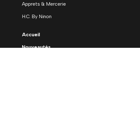
Apprets & Mercerie
H.C. By Ninon
Accueil
Nouveautés
Déstockage
Carte cadeau