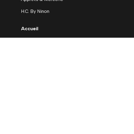
H.C. By Ninon
Accueil
Nouveautés
Déstockage
Carte cadeau