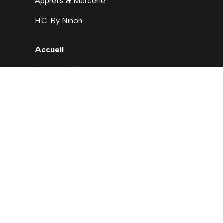
Apprets & Mercerie
H.C. By Ninon
Accueil
Nouveautés
Déstockage
Carte cadeau