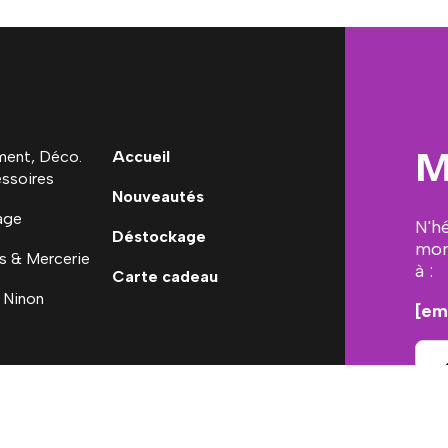
M
ent, Déco.
Accueil
ssoires
Nouveautés
age
N'h
Déstockage
mon
s & Mercerie
à :
Carte cadeau
 Ninon
[em