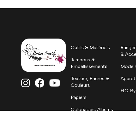
Outils & Matériels
Rangem
& Acce
Tampons &
Embellissements
Model
Texture, Encres &
Appret



Couleurs
H.C. By
Papiers
Coloriages, Albums
& Project Life