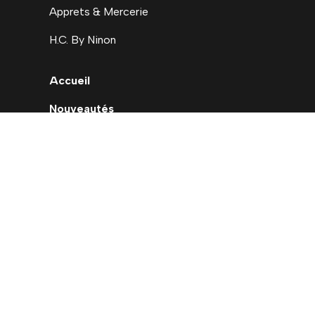
Apprets & Mercerie
H.C. By Ninon
Accueil
Nouveautés
Déstockage
Carte cadeau