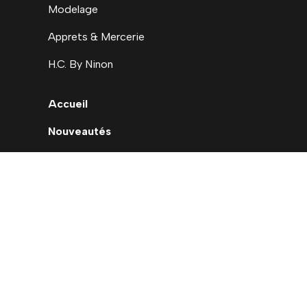
Modelage
Apprets & Mercerie
H.C. By Ninon
Accueil
Nouveautés
Déstockage
Carte cadeau