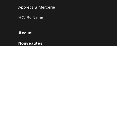
Apprets & Mercerie
H.C. By Ninon
Accueil
Nouveautés
Déstockage
Carte cadeau