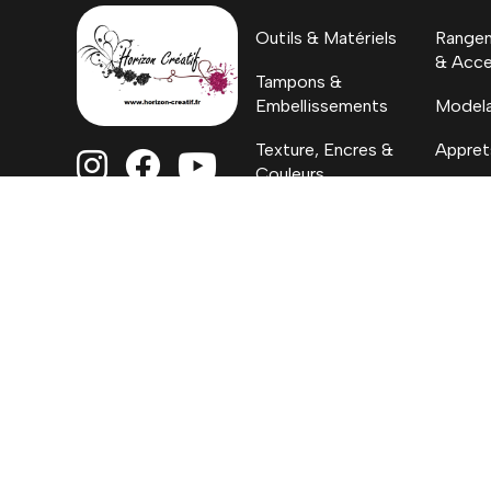
Outils & Matériels
Rangem
& Acce
Tampons &
Embellissements
Model
Texture, Encres &
Appret



Couleurs
H.C. By
Papiers
Coloriages, Albums
& Project Life
Mentions Lég