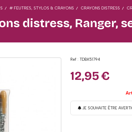
RS
# FEUTRES, STYLOS & CRAYONS
CRAYONS DISTRESS
CR
ons distress, Ranger, se
Ref :
TDBK51794
12,95
€
Ar
JE SOUHAITE ÊTRE AVERTI