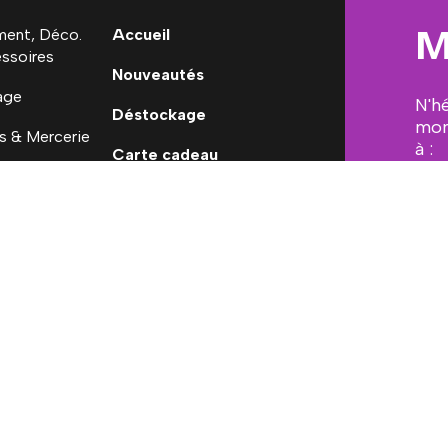
M
ent, Déco.
Accueil
ssoires
Nouveautés
age
N'h
Déstockage
mon
s & Mercerie
à :
Carte cadeau
 Ninon
[em
ales
Conditions générales de vente
Mon Compte
Mesure