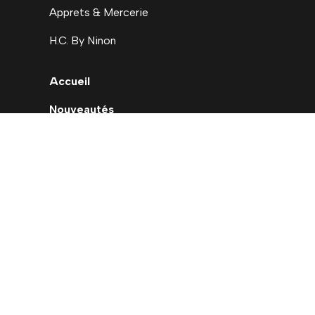
Apprets & Mercerie
H.C. By Ninon
Accueil
Nouveautés
Déstockage
Carte cadeau