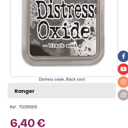
Distress oxide, Black soot
Ranger
Ref :
TDO55815
6,40
€