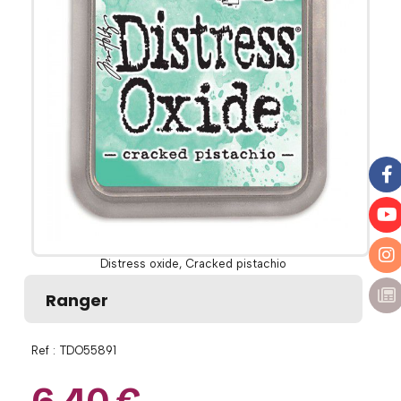
Distress oxide, Cracked pistachio
Ranger
Ref :
TDO55891
6,40
€