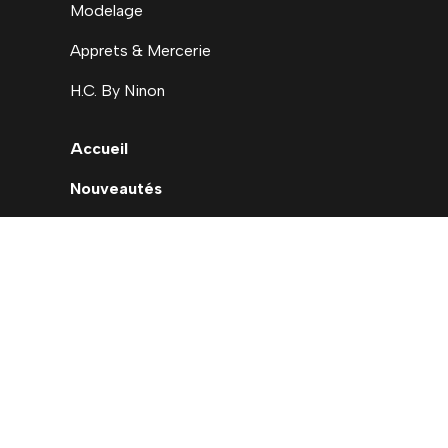
Modelage
Apprets & Mercerie
H.C. By Ninon
Accueil
Nouveautés
Déstockage
Carte cadeau