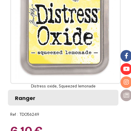
Distress oxide, Squeezed lemonade
Ranger
Ref :
TDO56249
6,10
€