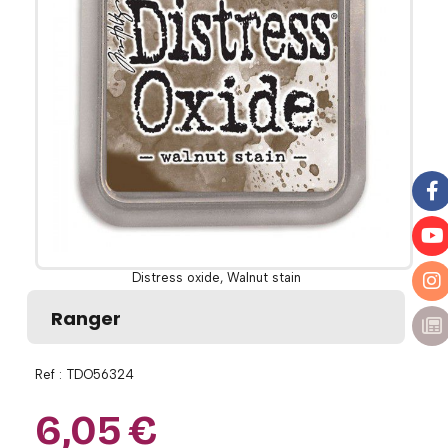
Distress oxide, Walnut stain
Ranger
Ref :
TDO56324
6,05
€