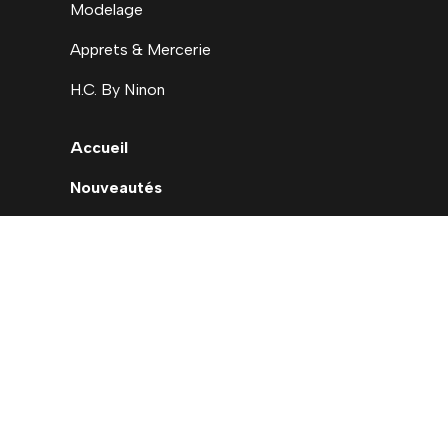
Modelage
Apprets & Mercerie
H.C. By Ninon
Accueil
Nouveautés
Déstockage
Carte cadeau