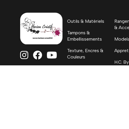
Outils & Matériels
Rangem
& Acce
Tampons &
Embellissements
Model
Texture, Encres &
Appret



Couleurs
H.C. By
Papiers
Coloriages, Albums
& Project Life