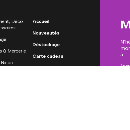
M
ent, Déco.
Accueil
ssoires
Nouveautés
age
N'h
Déstockage
mon
s & Mercerie
à :
Carte cadeau
 Ninon
[em