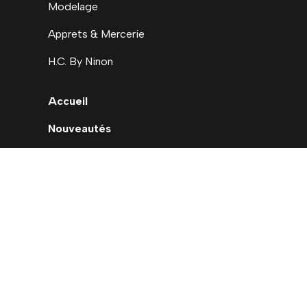
Modelage
Apprets & Mercerie
H.C. By Ninon
Accueil
Nouveautés
Déstockage
Carte cadeau