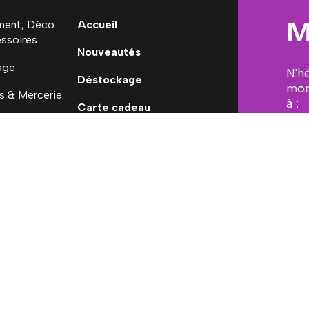
M
ent, Déco.
Accueil
ssoires
Nouveautés
age
N'h
Déstockage
mon
s & Mercerie
à :
Carte cadeau
 Ninon
[em
ales
Conditions générales de vente
Mon Compte
Mesure