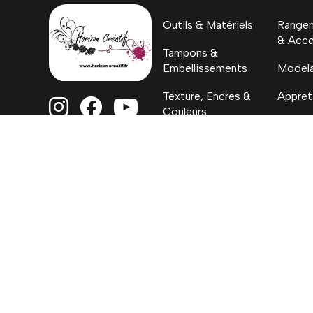
Outils & Matériels
Rangem
& Acce
Tampons &
Embellissements
Model
Texture, Encres &
Appret



Couleurs
H.C. By
Papiers
Coloriages, Albums
& Project Life
Mentions Lég