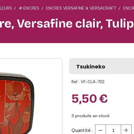
LEURS
# ENCRES
ENCRES VERSAFINE & VERSACRAFT
ENCR
e, Versafine clair, Tuli
Tsukineko
Ref :
VF-CLA-702
5,50
€
3
produits en stock
Quantité :