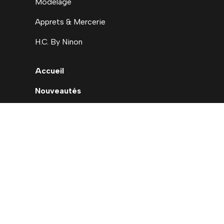
Modelage
Apprets & Mercerie
H.C. By Ninon
Accueil
Nouveautés
Déstockage
Carte cadeau