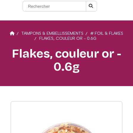
TAMPONS & EMBELLISSEMENTS
# FOIL & FLAKES
FLAKES, COULEUR OR - 0.6G
Flakes, couleur or -
0.6g