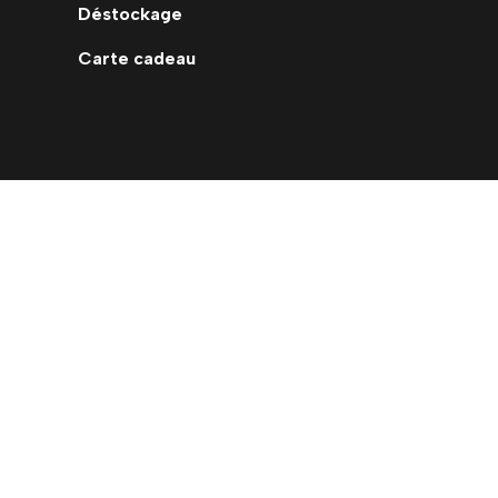
Déstockage
Carte cadeau
Me contacter
N'hésitez pas à me contacter via le
formulaire de mon site internet ou