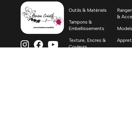
Outils & Matériels
Rangem
& Acce
Tampons &
Embellissements
Model
Texture, Encres &
Appret



Couleurs
H.C. By
Papiers
Coloriages, Albums
& Project Life
Mentions Lég