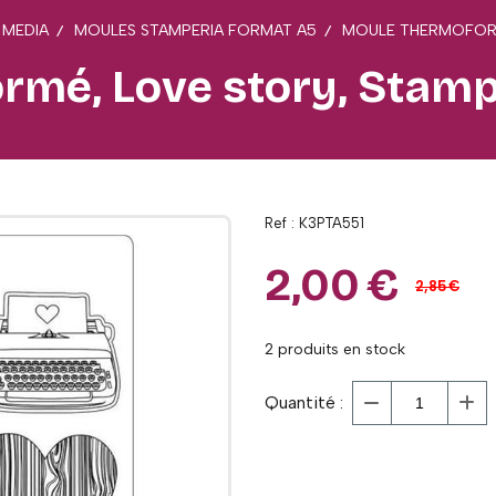
 MEDIA
MOULES STAMPERIA FORMAT A5
MOULE THERMOFORM
mé, Love story, Stamp
Ref :
K3PTA551
2,00
€
2,85
€
2
produits en stock
Quantité :