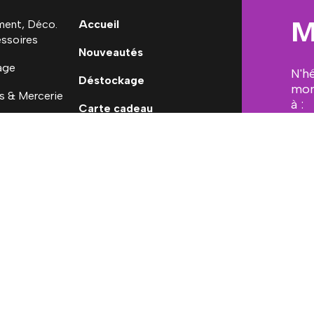
M
ent, Déco.
Accueil
ssoires
Nouveautés
age
N'h
Déstockage
mon
s & Mercerie
à :
Carte cadeau
 Ninon
[em
ales
Conditions générales de vente
Mon Compte
Mesure