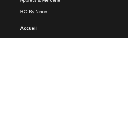
Apprets & Mercerie
H.C. By Ninon
Accueil
Nouveautés
Déstockage
Carte cadeau