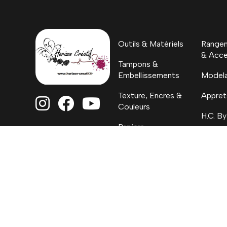
Outils & Matériels
Rangem
& Acce
Tampons &
Embellissements
Model
Texture, Encres &
Appret



Couleurs
H.C. By
Papiers
Coloriages, Albums
& Project Life