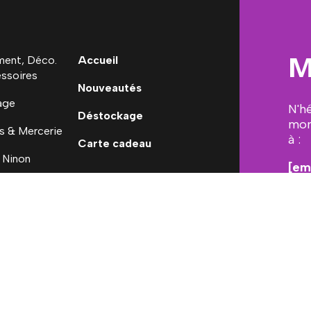
M
ent, Déco.
Accueil
ssoires
Nouveautés
age
N'h
Déstockage
mon
s & Mercerie
à :
Carte cadeau
 Ninon
[em