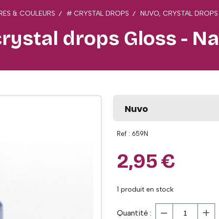
RES & COULEURS
# CRYSTAL DROPS
NUVO, CRYSTAL DROPS
rystal drops Gloss - N
Nuvo
Ref :
659N
2,95
€
1
produit en stock
Quantité :