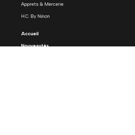
Apprets & Mercerie
H.C. By Ninon
Accueil
Nouveautés
Déstockage
Carte cadeau