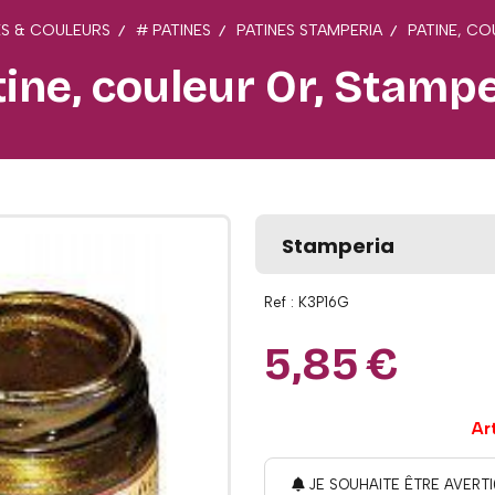
ES & COULEURS
# PATINES
PATINES STAMPERIA
PATINE, C
ine, couleur Or, Stamp
Stamperia
Ref :
K3P16G
5,85
€
Ar
JE SOUHAITE ÊTRE AVERTI