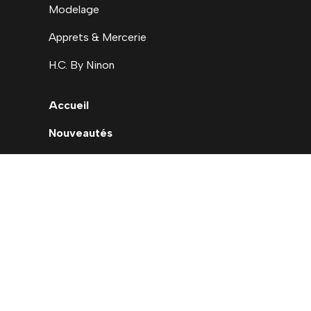
Modelage
Apprets & Mercerie
H.C. By Ninon
Accueil
Nouveautés
Déstockage
Carte cadeau