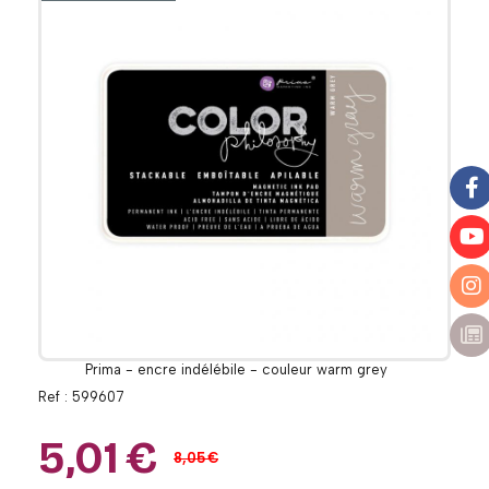
Prima - encre indélébile - couleur warm grey
Ref :
599607
5,01
€
8,05
€