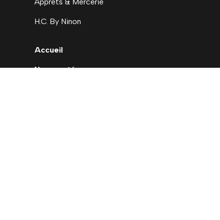
Apprets & Mercerie
H.C. By Ninon
Accueil
Nouveautés
Déstockage
Carte cadeau