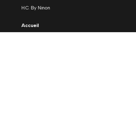
H.C. By Ninon
Accueil
Nouveautés
Déstockage
Carte cadeau